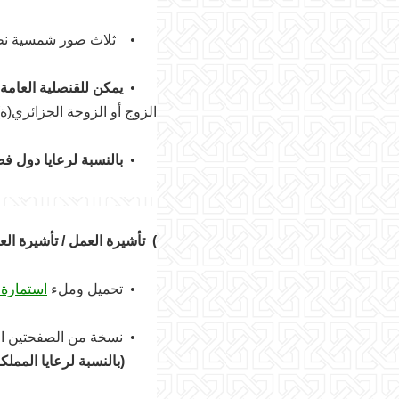
•
ثلاث صور شمسية نظامية حديثة بمقاس 35*45 مم، مع خلفية بي
•
يمكن للقنصلية العامة
الزوج أو الزوجة الجزائري(ة) 
•
بالنسبة لرعايا دول فضا
(
تأشيرة العمل / تأشيرة الع
•
تحميل وملء
استمارة
•
نسخة من الصفحتين الأ
(بالنسبة لرعايا المملكة 