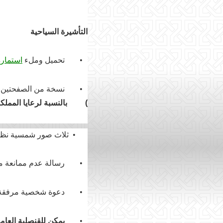
التأشيرة السياحية
•
تحميل وملء
استمار
•
نسخة من الصفحتين ال
(
بالنسبة لرعايا المملك
•
ثلاث صور شمسية نظامية حديثة بمقاس 35*45 مم، مع خلفية بيضا
•
رسالة عدم ممانعة م
•
دعوة شخصية مرفقة ب
•
يمكن للقنصلية العام