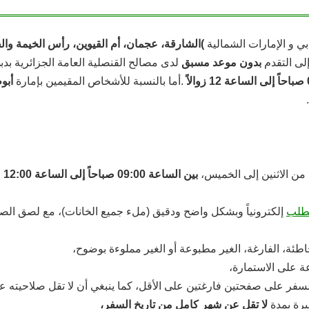
ي و الإمارات الشمالية
(
الشارقة، عجمان، أم القيوين، رأس الخيمة وال
لى التقدم
بدون موعد مسبق
لدى مصالح القنصلية العامة الجزائرية بدب
.
أما بالنسبة للأشخاص المقيمين بإمارة
أبو
.
 من الاثنين إلى الخميس،
بين الساعة 09:00 صباحاً إلى الساعة 12:00 منتصف النهار
لطلب
إلكترونياً وبشكل واضح ودقيق (ملء جميع الخانات)، مع لصق الص
طئة، الفارغة، الغير مطبوعة أو الغير مملوءة بوضوح،
ة على الاستمارة،
على صفحتين فارغتين على الأقل، كما ينبغي أن لا تقل صلاحيته عن ستة 06 أشهر من تاريخ 
رة بمدة
لا تقل عن شهر كامل من تاريخ السفر،