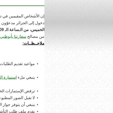
إن الأشخاص المقيمين في دب
دخول إلى الجزائر مدعوّون إ
الخميس، من الـساعة الـ 09 صباحاً إلى الساعة 12 زوالاً
من مصالح
سفارتنا بأبوظبي
ملاحــظــات:
•
مواعيد تقديم الطلبات
•
ينبغي ملء
استمارة ا
•
ترفض الإستمارات الخا
•
لا تقبل الصور المطبوع
•
ينبغي أن يتوفر جواز السفر 
•
يقدم ملف طلب التأشي